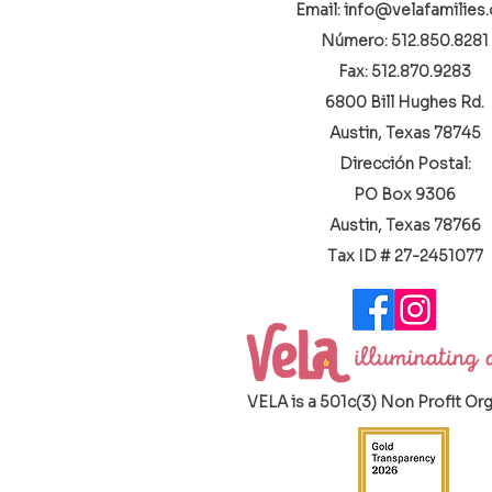
Email: info@velafamilies.
Número:
512.850.8281
Fax: 512.870.9283
6800 Bill Hughes Rd.
Austin, Texas 78745
Dirección Postal:
PO Box 9306
Austin, Texas 78766
​Tax ID # 27-2451077
VELA is a 501c(3) Non Profit Or