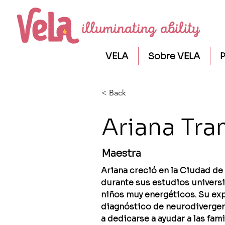
VELA
Sobre VELA
P
< Back
Ariana Tr
Maestra
Ariana creció en la Ciudad d
durante sus estudios universit
niños muy energ
ét
icos. Su ex
diagnóstico de neurodivergenc
a dedicarse a ayudar a las fam