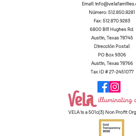
Email: info@velafamilies.
Número:
512.850.8281
Fax: 512.870.9283
6800 Bill Hughes Rd.
Austin, Texas 78745
Dirección Postal:
PO Box 9306
Austin, Texas 78766
​Tax ID # 27-2451077
VELA is a 501c(3) Non Profit Or