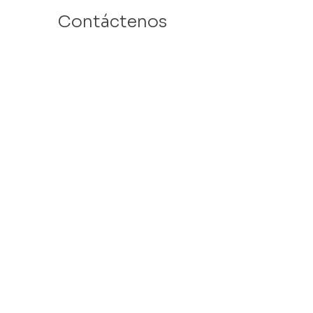
Contáctenos
Email: info@velafamilies.org
Número:
512.850.8281
Fax:
512.870.9283
6800 Bill Hughes Rd.
Austin, Texas 78745
Dirección Postal:
PO Box 9306
Austin, Texas 78766
​Tax ID #
27-2451077
VELA is a 501c(3) Non Profit