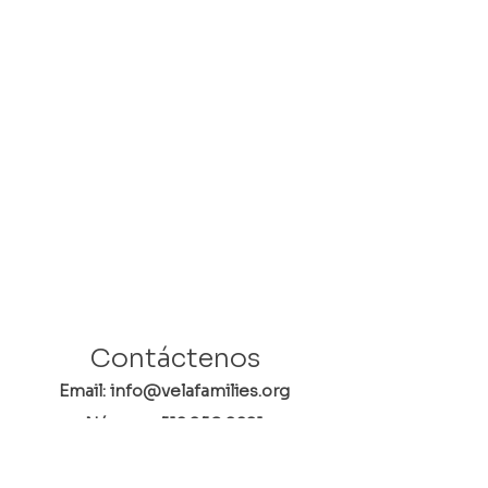
Contáctenos
Email: info@velafamilies.org
Número:
512.850.8281
Fax:
512.870.9283