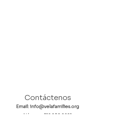
Contáctenos
Email: info@velafamilies.org
Número:
512.850.8281
Fax:
512.870.9283