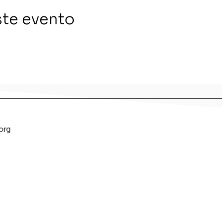
ste evento
org