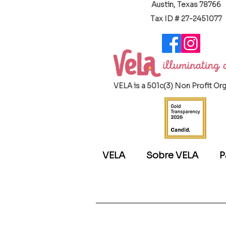
Austin, Texas 78766
​Tax ID # 27-2451077
VELA is a 501c(3) Non Profit Or
VELA
Sobre VELA
P