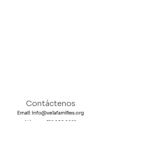
Contáctenos
Email: info@velafamilies.org
Número:
512.850.8281
Fax:
512.870.9283