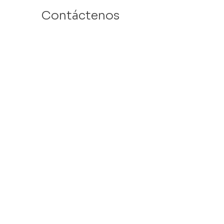
Contáctenos
Email: info@velafamilies.org
Número:
512.850.8281
Fax:
512.870.9283
6800 Bill Hughes Rd.
Austin, Texas 78745
Dirección Postal:
PO Box 9306
Austin, Texas 78766
​Tax ID #
27-2451077
VELA is a 501c(3) Non Profit