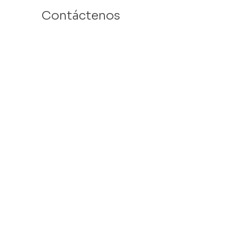
Contáctenos
Email: info@velafamilies.org
Número:
512.850.8281
Fax:
512.870.9283
6800 Bill Hughes Rd.
Austin, Texas 78745
Dirección Postal:
PO Box 9306
Austin, Texas 78766
​Tax ID #
27-2451077
VELA is a 501c(3) Non Profit