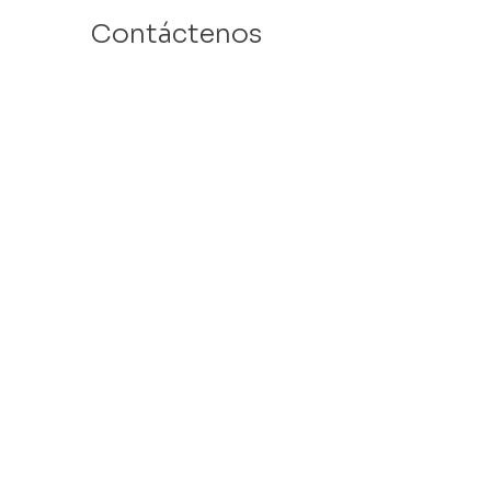
Contáctenos
Email: info@velafamilies.org
Número:
512.850.8281
Fax:
512.870.9283
6800 Bill Hughes Rd.
Austin, Texas 78745
Dirección Postal:
PO Box 9306
Austin, Texas 78766
​Tax ID #
27-2451077
VELA is a 501c(3) Non Profit