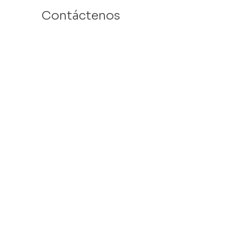
Contáctenos
Email: info@velafamilies.org
Número:
512.850.8281
Fax:
512.870.9283
6800 Bill Hughes Rd.
Austin, Texas 78745
Dirección Postal:
PO Box 9306
Austin, Texas 78766
​Tax ID #
27-2451077
VELA is a 501c(3) Non Profit