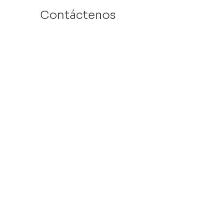
Contáctenos
Email: info@velafamilies.org
Número:
512.850.8281
Fax:
512.870.9283
6800 Bill Hughes Rd.
Austin, Texas 78745
Dirección Postal:
PO Box 9306
Austin, Texas 78766
​Tax ID #
27-2451077
VELA is a 501c(3) Non Profit