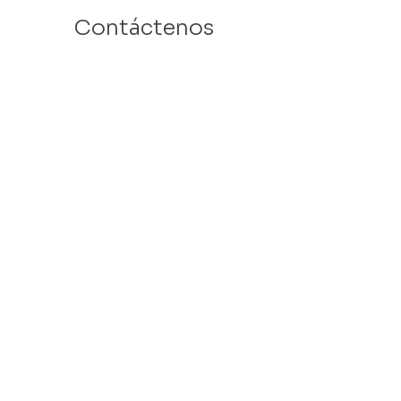
Contáctenos
Email: info@velafamilies.org
Número:
512.850.8281
Fax:
512.870.9283
6800 Bill Hughes Rd.
Austin, Texas 78745
Dirección Postal:
PO Box 9306
Austin, Texas 78766
​Tax ID #
27-2451077
VELA is a 501c(3) Non Profit