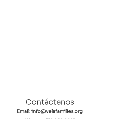
Contáctenos
Email: info@velafamilies.org
Número:
512.850.8281
Fax:
512.870.9283