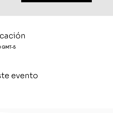
icación
30 GMT-5
ste evento