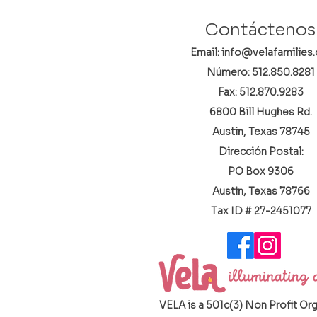
Contáctenos
Email: info@velafamilies.
Número:
512.850.8281
Fax: 512.870.9283
6800 Bill Hughes Rd.
Austin, Texas 78745
Dirección Postal:
PO Box 9306
Austin, Texas 78766
​Tax ID # 27-2451077
VELA is a 501c(3) Non Profit Or