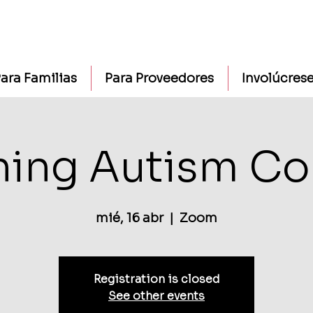
ara Familias
Para Proveedores
Involúcres
ning Autism Co
mié, 16 abr
  |  
Zoom
Registration is closed
See other events