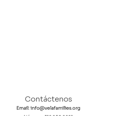
Contáctenos
Email: info@velafamilies.org
Número:
512.850.8281
Fax:
512.870.9283