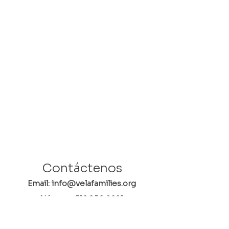
Contáctenos
Email: info@velafamilies.org
Número:
512.850.8281
Fax:
512.870.9283