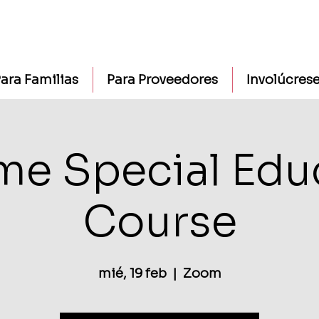
ara Familias
Para Proveedores
Involúcres
me Special Edu
Course
mié, 19 feb
  |  
Zoom