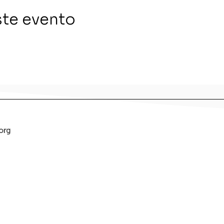
ste evento
org