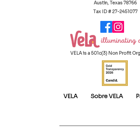
Austin, Texas 78766
​Tax ID # 27-2451077
VELA is a 501c(3) Non Profit Or
VELA
Sobre VELA
P