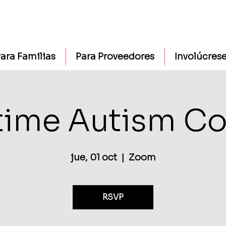
ara Familias
Para Proveedores
Involúcres
time Autism Co
jue, 01 oct
  |  
Zoom
RSVP