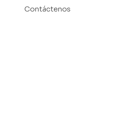
Contáctenos
Email: info@velafamilies.org
Número:
512.850.8281
Fax:
512.870.9283
6800 Bill Hughes Rd.
Austin, Texas 78745
Dirección Postal:
PO Box 9306
Austin, Texas 78766
​Tax ID #
27-2451077
VELA is a 501c(3) Non Profit