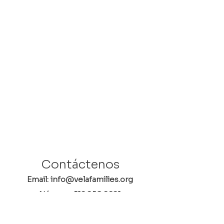
Contáctenos
Email: info@velafamilies.org
Número:
512.850.8281
Fax:
512.870.9283