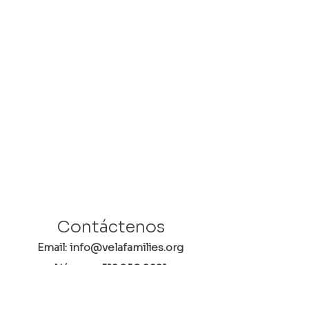
Contáctenos
Email: info@velafamilies.org
Número:
512.850.8281
Fax:
512.870.9283