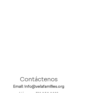
Contáctenos
Email: info@velafamilies.org
Número:
512.850.8281
Fax:
512.870.9283