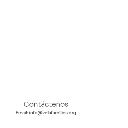
Contáctenos
Email: info@velafamilies.org
Número:
512.850.8281