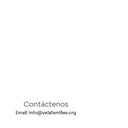
Contáctenos
Email: info@velafamilies.org
Número:
512.850.8281