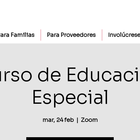
ara Familias
Para Proveedores
Involúcres
rso de Educac
Especial
mar, 24 feb
  |  
Zoom