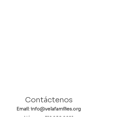
Contáctenos
Email: info@velafamilies.org
Número:
512.850.8281
Fax:
512.870.9283