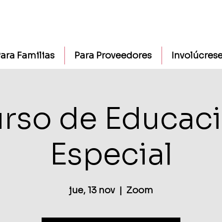
ara Familias
Para Proveedores
Involúcres
rso de Educac
Especial
jue, 13 nov
  |  
Zoom