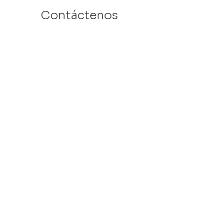
Contáctenos
Email: info@velafamilies.org
Número:
512.850.8281
Fax:
512.870.9283
6800 Bill Hughes Rd.
Austin, Texas 78745
Dirección Postal:
PO Box 9306
Austin, Texas 78766
​Tax ID #
27-2451077
VELA is a 501c(3) Non Profit