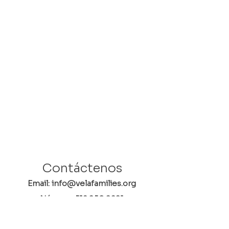
Contáctenos
Email: info@velafamilies.org
Número:
512.850.8281
Fax:
512.870.9283