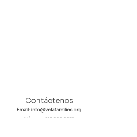
Contáctenos
Email: info@velafamilies.org
Número:
512.850.8281
Fax:
512.870.9283