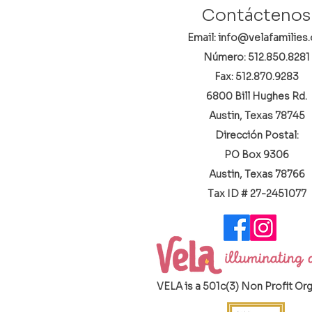
Contáctenos
Email: info@velafamilies.
Número:
512.850.8281
Fax: 512.870.9283
6800 Bill Hughes Rd.
Austin, Texas 78745
Dirección Postal:
PO Box 9306
Austin, Texas 78766
​Tax ID # 27-2451077
VELA is a 501c(3) Non Profit Or