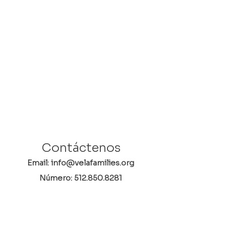
Contáctenos
Email: info@velafamilies.org
Número:
512.850.8281
Fax:
512.870.9283
6800 Bill Hughes Rd.
Austin, Texas 78745