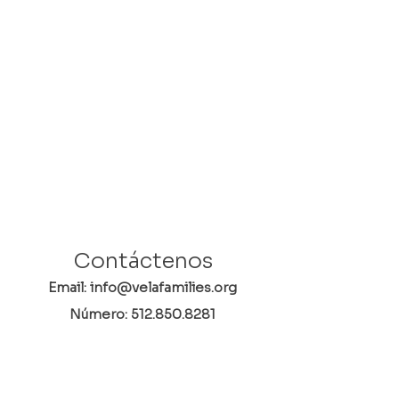
Contáctenos
Email: info@velafamilies.org
Número:
512.850.8281
Fax:
512.870.9283
6800 Bill Hughes Rd.
Austin, Texas 78745