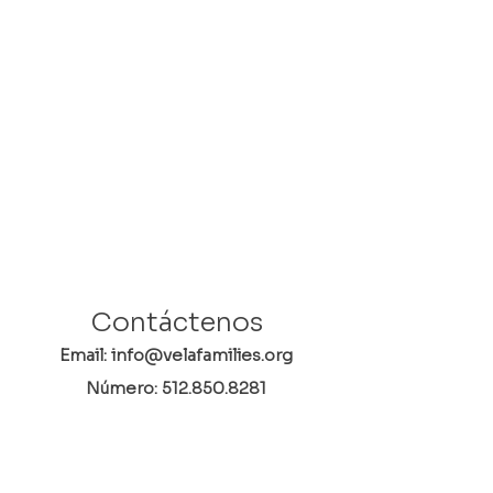
Contáctenos
Email: info@velafamilies.org
Número:
512.850.8281
Fax:
512.870.9283
6800 Bill Hughes Rd.
Austin, Texas 78745