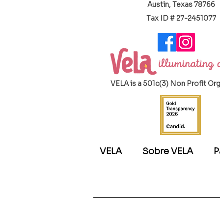
Austin, Texas 78766
​Tax ID # 27-2451077
VELA is a 501c(3) Non Profit Or
VELA
Sobre VELA
P