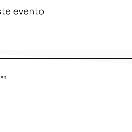
ste evento
org