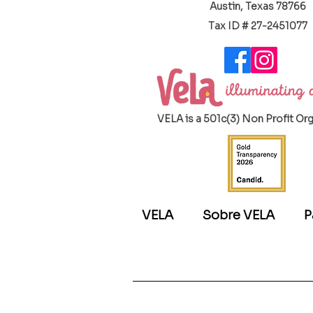
Austin, Texas 78766
​Tax ID # 27-2451077
VELA is a 501c(3) Non Profit Or
VELA
Sobre VELA
P