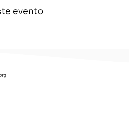
ste evento
org