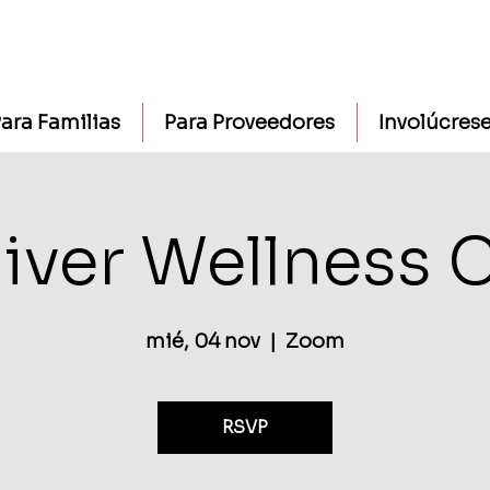
ara Familias
Para Proveedores
Involúcres
iver Wellness 
mié, 04 nov
  |  
Zoom
RSVP