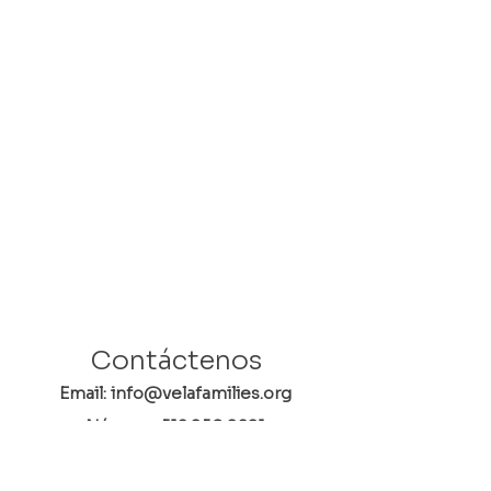
Contáctenos
Email: info@velafamilies.org
Número:
512.850.8281
Fax:
512.870.9283