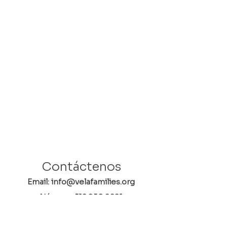
Contáctenos
Email: info@velafamilies.org
Número:
512.850.8281
Fax:
512.870.9283