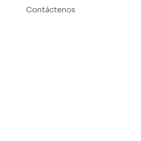
Contáctenos
Email: info@velafamilies.org
Número:
512.850.8281
Fax:
512.870.9283
6800 Bill Hughes Rd.
Austin, Texas 78745
Dirección Postal:
PO Box 9306
Austin, Texas 78766
​Tax ID #
27-2451077
VELA is a 501c(3) Non Profit