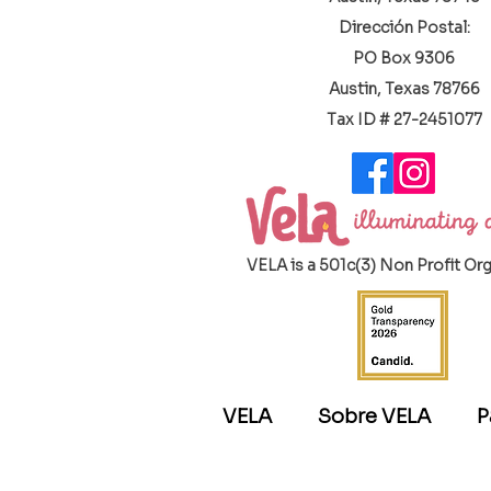
Dirección Postal:
PO Box 9306
Austin, Texas 78766
​Tax ID # 27-2451077
VELA is a 501c(3) Non Profit Or
VELA
Sobre VELA
P