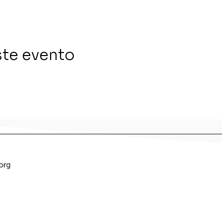
ste evento
org