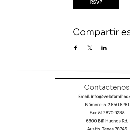
RSVP
Compartir e
Contáctenos
Email: info@velafamilies.
Número:
512.850.8281
Fax: 512.870.9283
6800 Bill Hughes Rd.
Austin, Texas 78745