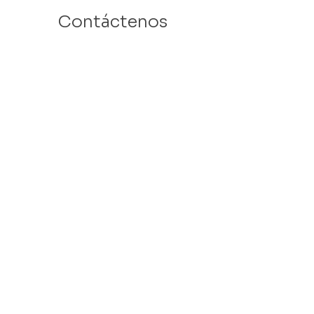
Contáctenos
Email: info@velafamilies.org
Número:
512.850.8281
Fax:
512.870.9283
6800 Bill Hughes Rd.
Austin, Texas 78745
Dirección Postal:
PO Box 9306
Austin, Texas 78766
​Tax ID #
27-2451077
VELA is a 501c(3) Non Profit